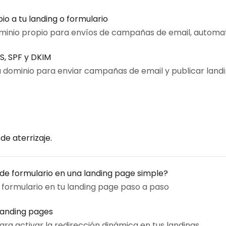
o a tu landing o formulario
nio propio para envíos de campañas de email, automatiz
NS, SPF y DKIM
u dominio para enviar campañas de email y publicar landi
e aterrizaje.
de formulario en una landing page simple?
 formulario en tu landing page paso a paso
landing pages
a activar la redirección dinámica en tus landings