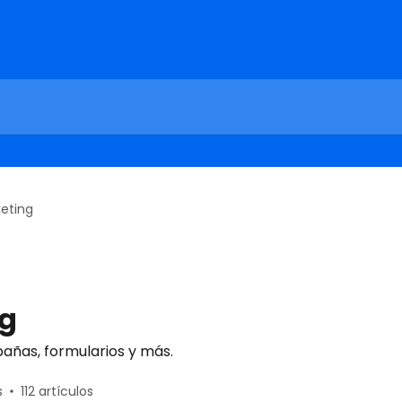
eting
ng
ñas, formularios y más.
s
112 artículos