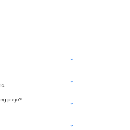
io.
ding page?