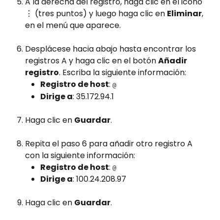
A la derecha del registro, haga clic en el icono 
⋮ (tres puntos) y luego haga clic en 
Eliminar
, 
en el menú que aparece.
Desplácese hacia abajo hasta encontrar los 
registros A y haga clic en el botón 
Añadir 
registro
. Escriba la siguiente información:
Registro de host
: 
@
Dirige a
: 35.172.94.1
Haga clic en 
Guardar
.
Repita el paso 6 para añadir otro registro A 
con la siguiente información:
Registro de host
: 
@
Dirige a
: 100.24.208.97
Haga clic en 
Guardar
.