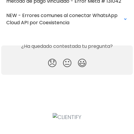
método de pago vinculado - Error Meta # 131042
NEW - Errores comunes al conectar WhatsApp 
Cloud API por Coexistencia
¿Ha quedado contestada tu pregunta?
😞
😐
😃