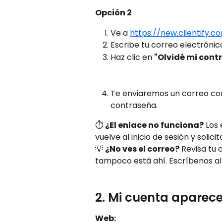
Opción 2
Ve a 
https://new.clientify.
Escribe tu correo electrónico
Haz clic en 
"Olvidé mi cont
Te enviaremos un correo co
contraseña. 
⏱️ 
¿El enlace no funciona?
 Los
vuelve al inicio de sesión y solici
💡 
¿No ves el correo?
 Revisa tu
tampoco está ahí. Escríbenos al
2. Mi cuenta aparec
Web: