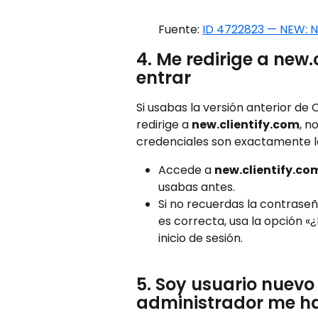
Fuente: 
ID 4722823 — NEW: N
4. Me redirige a new.
entrar
Si usabas la versión anterior de C
redirige a 
new.clientify.com
, n
credenciales son exactamente l
Accede a 
new.clientify.co
usabas antes.
Si no recuerdas la contraseñ
es correcta, usa la opción «
inicio de sesión.
5. Soy usuario nuevo
administrador me ha