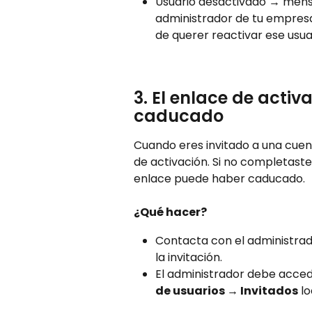
Usuario desactivado → mensa
administrador de tu empresa
de querer reactivar ese usua
3. El enlace de activ
caducado 
Cuando eres invitado a una cuent
de activación. Si no completaste
enlace puede haber caducado.
¿Qué hacer?
Contacta con el administrado
la invitación.
El administrador debe acced
de usuarios → Invitados
 l