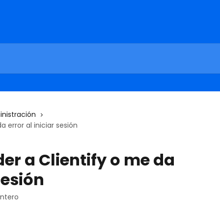
nistración
error al iniciar sesión
r a Clientify o me da
sesión
intero