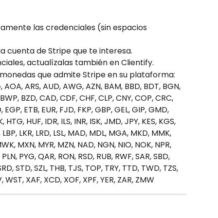
amente las credenciales (sin espacios 
 la cuenta de Stripe que te interesa.
iales, actualízalas también en Clientify.
s monedas que admite Stripe en su plataforma: 
, AOA, ARS, AUD, AWG, AZN, BAM, BBD, BDT, BGN, 
, BWP, BZD, CAD, CDF, CHF, CLP, CNY, COP, CRC, 
 EGP, ETB, EUR, FJD, FKP, GBP, GEL, GIP, GMD, 
HTG, HUF, IDR, ILS, INR, ISK, JMD, JPY, KES, KGS, 
 LBP, LKR, LRD, LSL, MAD, MDL, MGA, MKD, MMK, 
K, MXN, MYR, MZN, NAD, NGN, NIO, NOK, NPR, 
 PLN, PYG, QAR, RON, RSD, RUB, RWF, SAR, SBD, 
SRD, STD, SZL, THB, TJS, TOP, TRY, TTD, TWD, TZS, 
, WST, XAF, XCD, XOF, XPF, YER, ZAR, ZMW