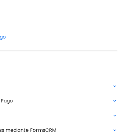
ago
 Pago
ess mediante FormsCRM