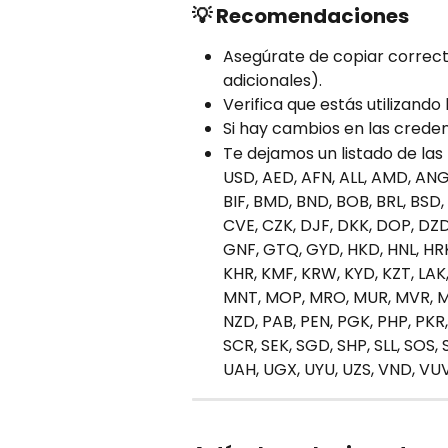
💡 Recomendaciones
Asegúrate de copiar correct
adicionales).
Verifica que estás utilizando
Si hay cambios en las credenc
Te dejamos un listado de la
USD, AED, AFN, ALL, AMD, ANG
BIF, BMD, BND, BOB, BRL, BSD
CVE, CZK, DJF, DKK, DOP, DZD,
GNF, GTQ, GYD, HKD, HNL, HRK, 
KHR, KMF, KRW, KYD, KZT, LAK,
MNT, MOP, MRO, MUR, MVR, MW
NZD, PAB, PEN, PGK, PHP, PKR,
SCR, SEK, SGD, SHP, SLL, SOS, 
UAH, UGX, UYU, UZS, VND, VUV