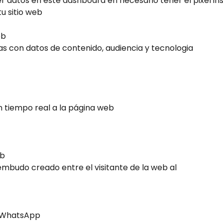
 datos en este dashboard en necesario tener el pixel ins
tu sitio web 
b 
s con datos de contenido, audiencia y tecnologia 
n tiempo real a la página web
b 
 embudo creado entre el visitante de la web al  
WhatsApp 