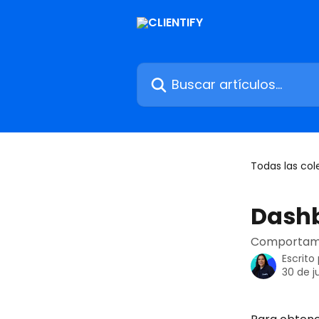
Ir al contenido principal
Buscar artículos...
Todas las col
Dashb
Comportamie
Escrito
30 de j