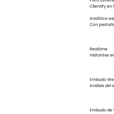
Para obtener
Clientify en 
Analítica we
Con pestaña
Realtime 
Visitantes e
Embudo We
Análisis del
Embudo de 