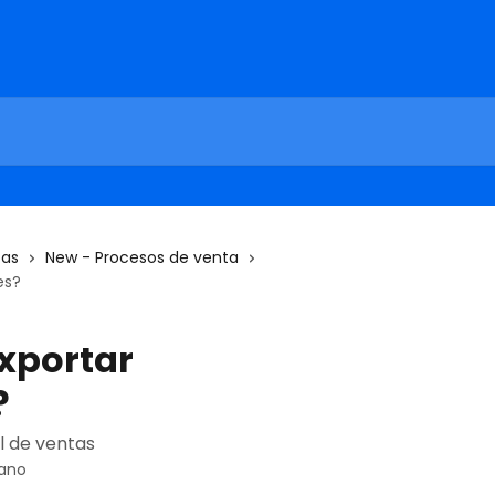
tas
New - Procesos de venta
es?
xportar
?
l de ventas
rano