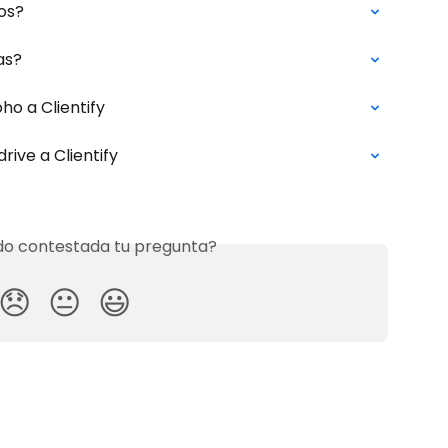
os?
as?
ho a Clientify
ive a Clientify
o contestada tu pregunta?
😞
😐
😃