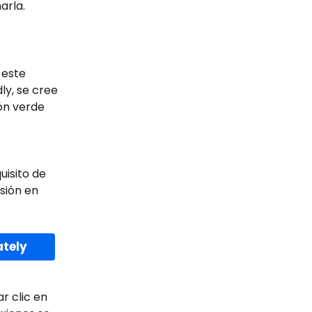
arla.
este 
y, se cree 
ón verde 
uisito de 
sión en 
ately
r clic en 