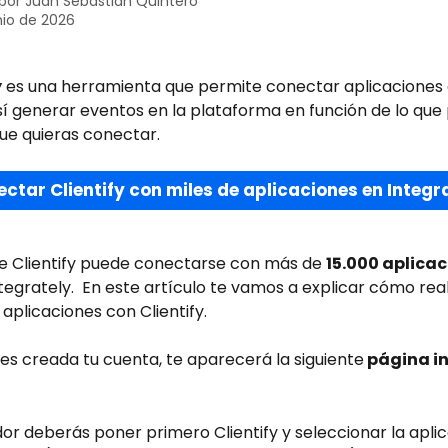
 por
Juan Sebastian Quintero
nio de 2026
y
 es una herramienta que permite conectar aplicaciones 
así generar eventos en la plataforma en función de lo que 
ue quieras conectar. 
ctar Clientify con miles de aplicaciones en Integr
 Clientify puede conectarse con más de 
15.000 aplicac
tegrately.  En este artículo te vamos a explicar cómo reali
aplicaciones con Clientify.
es creada tu cuenta, te aparecerá la siguiente
 página ini
or deberás poner primero Clientify y seleccionar la apli