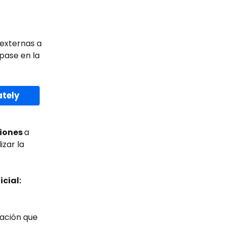
externas a 
pase en la 
ately
iones 
a 
zar la 
cial: 
cación que 