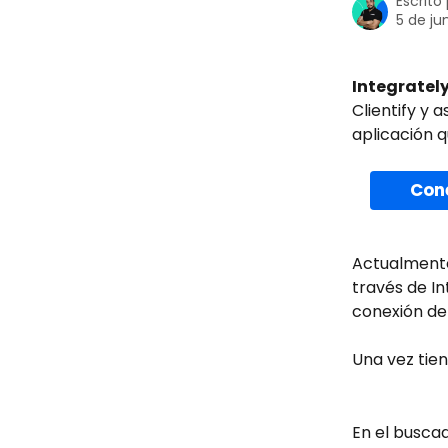
Escrito
5 de ju
Integratel
Clientify y 
aplicación q
Cone
Actualmente
través de In
conexión de 
Una vez tien
En el buscad