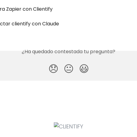
a Zapier con Clientify
tar clientify con Claude
¿Ha quedado contestada tu pregunta?
😞
😐
😃