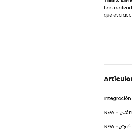
Test & Acti
han realiza
que esa acc
Artículo
Integración
NEW - ¿Cóm
NEW -¿Qué 