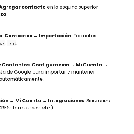
 Agregar contacto
 en la esquina superior 
to
o
: 
Contactos → Importación
. Formatos 
, 
.
sx
.xml
e Contactos
: 
Configuración → Mi Cuenta → 
enta de Google para importar y mantener 
s automáticamente.
ión → Mi Cuenta → Integraciones
. Sincroniza 
Ms, formularios, etc.).