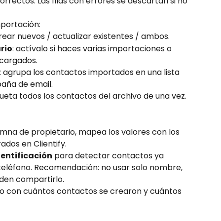
orrectos. Las filas con errores se descartan si no 
mportación:
crear nuevos / actualizar existentes / ambos.
rio
: actívalo si haces varias importaciones o 
 cargados.
: agrupa los contactos importados en una lista 
aña de email.
iqueta todos los contactos del archivo de una vez.
lumna de propietario, mapea los valores con los 
dos en Clientify.
dentificación
 para detectar contactos ya 
 teléfono. Recomendación: no usar solo nombre, 
den compartirlo.
eo con cuántos contactos se crearon y cuántos 