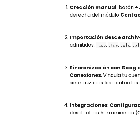
Creación manual
: botón 
+
derecha del módulo 
Contac
Importación desde archiv
admitidos: 
, 
, 
, 
.csv
.tsv
.xls
.xl
Sincronización con Googl
Conexiones
. Vincula tu cu
sincronizados los contacto
Integraciones
: 
Configurac
desde otras herramientas (CR