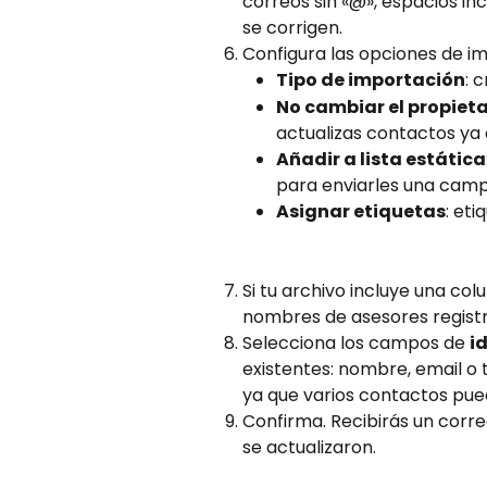
correos sin «@», espacios inc
se corrigen.
Configura las opciones de i
Tipo de importación
: 
No cambiar el propieta
actualizas contactos ya
Añadir a lista estática
para enviarles una camp
Asignar etiquetas
: et
Si tu archivo incluye una co
nombres de asesores registra
Selecciona los campos de 
i
existentes: nombre, email o
ya que varios contactos pue
Confirma. Recibirás un corr
se actualizaron.