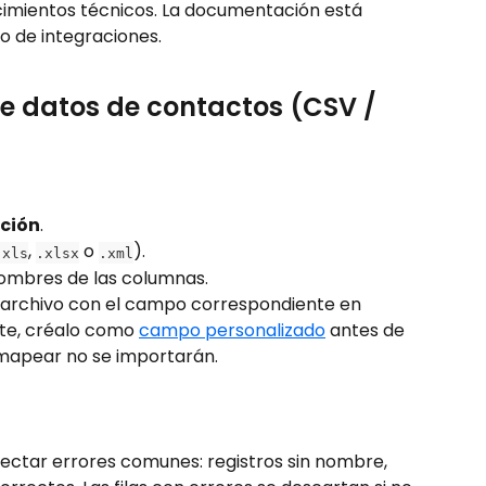
cimientos técnicos. La documentación está 
do de integraciones.
e datos de contactos (CSV / 
ción
.
, 
 o 
).
.xls
.xlsx
.xml
 nombres de las columnas.
 archivo con el campo correspondiente en 
ste, créalo como 
campo personalizado
 antes de 
 mapear no se importarán.
ectar errores comunes: registros sin nombre, 