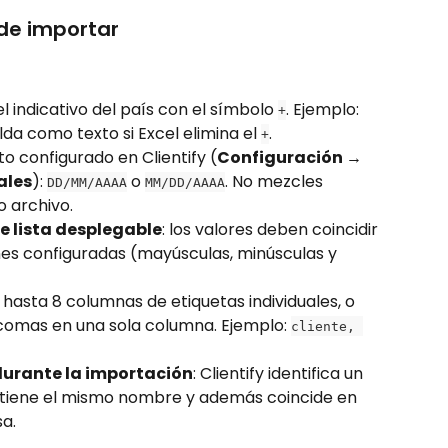
de importar
el indicativo del país con el símbolo 
. Ejemplo: 
+
lda como texto si Excel elimina el 
.
+
o configurado en Clientify (
Configuración → 
ales
): 
 o 
. No mezcles 
DD/MM/AAAA
MM/DD/AAAA
 archivo.
 lista desplegable
: los valores deben coincidir 
s configuradas (mayúsculas, minúsculas y 
hasta 8 columnas de etiquetas individuales, o 
 comas en una sola columna. Ejemplo: 
cliente, 
durante la importación
: Clientify identifica un 
 tiene el mismo nombre y además coincide en 
sa.