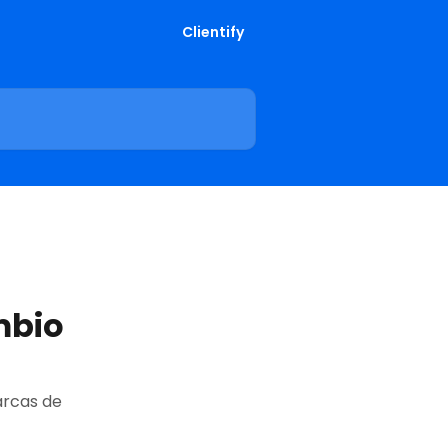
Clientify
mbio
arcas de