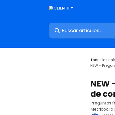
Ir al contenido principal
Buscar artículos...
Todas las col
NEW - Pregun
NEW -
de co
Preguntas f
Metricool a p