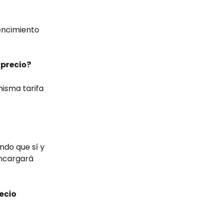
encimiento 
 precio?
misma tarifa 
ndo que sí y 
encargará 
ecio 