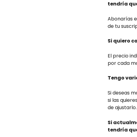
tendría qu
Abonarías el
de tu suscri
Si quiero c
El precio in
por cada ma
Tengo vari
Si deseas ma
si las quier
de ajustarlo.
Si actualm
tendría qu