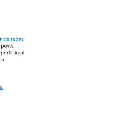
n de redes 
posts, 
erfil. Aquí 
es.
e 