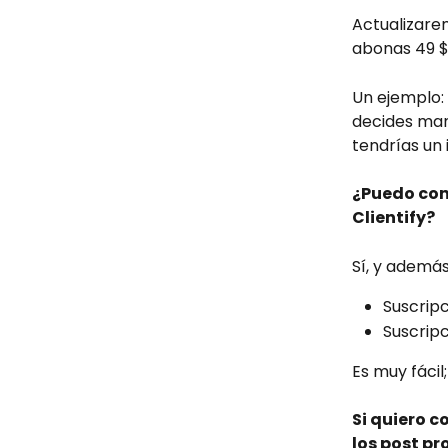
Actualizare
abonas 49 $/
Un ejemplo: 
decides mant
tendrías un
¿Puedo con
Clientify?
Sí, y ademá
Suscripc
Suscrip
Es muy fácil;
Si quiero c
los post p