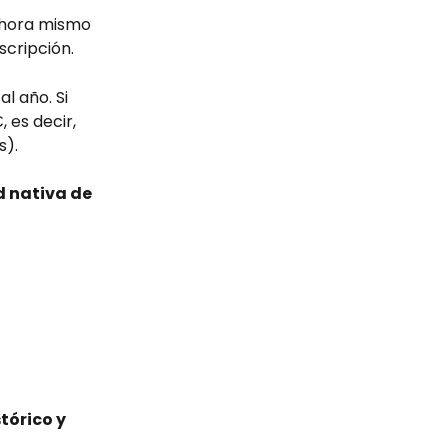
ahora mismo 
scripción.
l año. Si 
 es decir, 
s).
 nativa de 
tórico y 