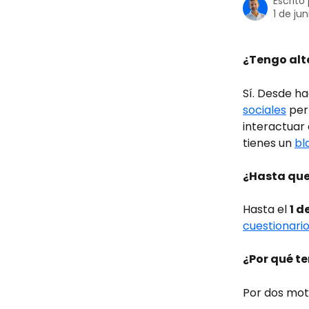
Escrito
1 de ju
¿Tengo alte
Sí. Desde h
sociales
 per
interactuar 
tienes un 
bl
¿Hasta que
Hasta el 
1 de
cuestionari
¿Por qué t
Por dos mot