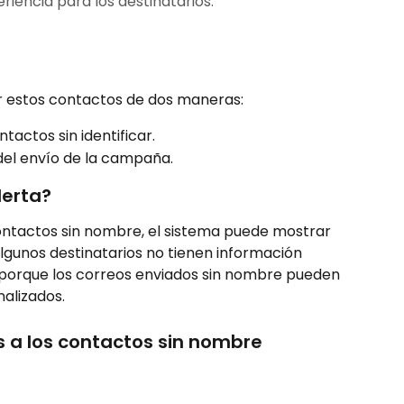
iencia para los destinatarios.
r estos contactos de dos maneras:
actos sin identificar.
del envío de la campaña.
lerta?
tactos sin nombre, el sistema puede mostrar 
lgunos destinatarios no tienen información 
 porque los correos enviados sin nombre pueden 
alizados.
s a los contactos sin nombre