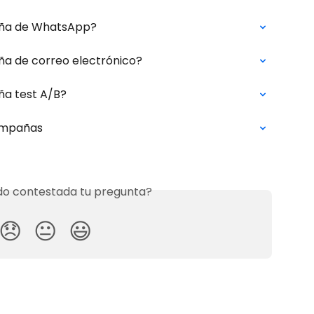
ña de WhatsApp?
a de correo electrónico?
a test A/B?
campañas
o contestada tu pregunta?
😞
😐
😃