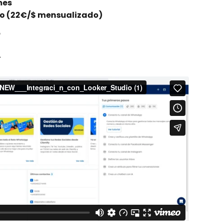
mes
año (22€/$ mensualizado)
?
 