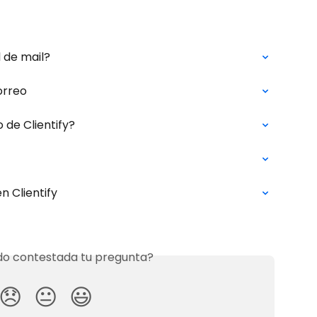
 de mail?
orreo
de Clientify?
 Clientify
o contestada tu pregunta?
😞
😐
😃